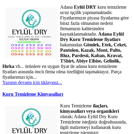
Adana
Eylül DRY
kuru temizleme
ucuz işçilik yapmamaktadır.
Fiyatlarımızın piyasa fiyatlarına göre
biraz fazla olmasının nedeni
firmamızın kalitesinden
kaynaklanmaktadır.
Adana Eylül
Dry Kuru Temizleme fiyatları
bakımından
Gömlek, Etek, Ceket,
Pantolon, Kazak, Mont, Palto,
Bluz, Pardesü, Kaban, Kravat,
TShirt, Abiye Elbise, Gelinlik,
Hırka
vb... ürünlere en uygun fiyat ile adana kuru temizleme
fiyatları arasında öncü firma olma özelliğini taşımaktayız. Parça
fiyatlarımızı için...
Yazının devamı için tıklayınız...
Kuru Temizleme Kimyasalları
Kuru Temizleme
ilaçları,
kimyasalları veya organikleri
olarak; Adana Eylül Dry Kuru
Temizleme isteğiniz doğrultusunda,
ilgili malzemeyi kullanarak kuru
temizleme işleminizi