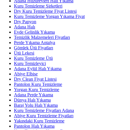
Adana Huzurevleri Halı Yıkama
Kuru Temizleme Şirketleri
Dry Kuru Temizleme Fiyat Listesi
Kuru Temizleme Yorgan Yıkama Fiyat
Dry Papyon
Adana Halı
Evde Gelinlik Yıkama
Temizlik Malzemeleri Fiyatları
Perde Yıkama Antalya
Gömlek Ütü Fiyatları
Ütü Lekesi
Kuru Temizleme Ütü
Kuru Temizleyici
Adana Eylül Halı Yıkama
Abiye Elbise
Dry Clean Fiyat Listesi
Pantolon Kuru Temizleme
Yorgan Kuru Temizleme
Adana Perde Yıkama
Dünya Halı Yıkama
Baraj Yolu Halı Yıkama
Kuru Temizleme Fiyatları Adana
Abiye Kuru Temizleme Fiyatları
Yakındaki Kuru Temizleme
Pantolon Halı Yıkama