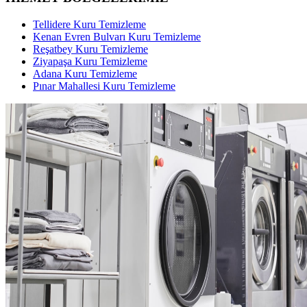
Tellidere Kuru Temizleme
Kenan Evren Bulvarı Kuru Temizleme
Reşatbey Kuru Temizleme
Ziyapaşa Kuru Temizleme
Adana Kuru Temizleme
Pınar Mahallesi Kuru Temizleme